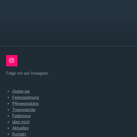
I
n
s
Folge mir auf Instagram
t
a
g
Atelier-we
r
a
Ferienwohnung
m
Pflegeprodukte
Traumnächte
Fadenspur
über mich
Aktuelles
Kontakt